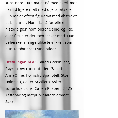
kunstnere. Hun maler nå med akryl, men
har tid ligere malt med olje og akvarell.
Elin maler oftest figurativt med abstrakte
bakgrunner. Hun liker å fortelle en
historie gjen nom bildene sine, og i de
aller fleste er det mennesker med. Hun
behersker mange ulike teknikker, som
hun kombinerer i sine bilder.
Utstillinger, bl.a.:
Galleri Godshuset,
Røyken, Avocado Interiør, Galleri
AnnaOline, Holmsbu Spahotell, Støa
Holmsbu, Galleri&Gallera, Asker
kulturhus Lions, Galleri Riisberg, 3475
Kaffebar og matpub, Malerhjemmet
Sætre.