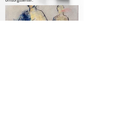
omsorgssenter.
< Tilbake til kunstnere
©
2020 - 2025
Høstutstillingen - All Rights Reserved