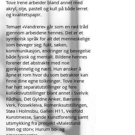
Tove Irene arbeider bland annet med
akryl, olje, pastell og kull på både lerret
og kvalitetspapir.
Temaet «Vandrere» går som en rød tråd
gjennom arbeidene hennes. Det er et
symbolsk språk for alt det menneskelige
som beveger seg; fukt, søken,
kommunikasjon, endringer og bevegelse
både fysisk og mentalt. Bildene hennes
forener det abstrakte med noe
gjenkjennelig og nært. Hun ønsker å
åpne et rom hvor du som betrakter kan
finne dine egne tolkninger. Tove Irene
har hatt
​ separatutstillinger og fere
kollektivutstillinger blant annet i Svelvik
Rådhus, Det Gyldne Anker, Bærums
Verk, Fossekleiva, Romeriksutstillingen,
Støa i Holmsbu, Galleri H11, Vestfold
Kunstmesse, Sande Kunstforening samt
utsmykking fra prosjekt «Malestund
liten og stor»; Hurum bo- og