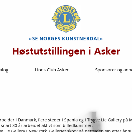
«SE NORGES KUNSTNERDAL»
Høstutstillingen i Asker
alog
Lions Club Asker
Sponsorer og ann
arbeider i Danmark, flere steder i Spania og i Trygve Lie Gallery på
 snart 30 år arbeidet aktivt som billedkunstner.
ygve Lie Gallery i New York. Galleriet skrev på nettsiden sin etter å