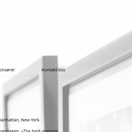
onsører
Kontakt oss
 Manhattan, New York.
p­ningsdagen: «The best opening