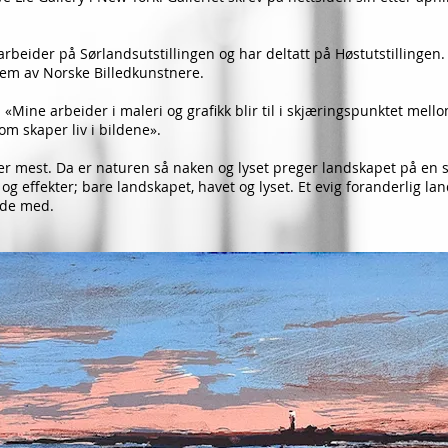
rbeider på Sør­landsutstillingen og har deltatt på Høstutstillingen.
em av Norske Billedkunstnere.
«Mine arbeider i maleri og grafikk blir til i skjæringspunktet mello
som skaper liv i bildene».
er mest. Da er naturen så naken og lyset preger landskapet på en s
r og effekter; bare landskapet, havet og lyset. Et evig foranderlig la
ide med.