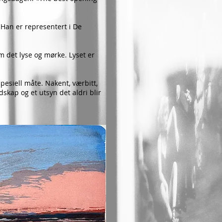
 Han er representert i De
m det lyse og mørke. Lyset er
pesiell måte. Nakent, værbitt,
ndskap og et utsyn det aldri blir