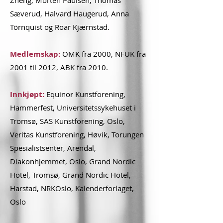
Zheng, Morten Paulsen, Thomas
Sæverud, Halvard Haugerud, Anna
Törnquist og Roar Kjærnstad.
Medlemskap:
OMK fra 2000, NFUK fra
2001 til 2012, ABK fra 2010.
Innkjøpt:
Equinor Kunstforening,
Hammerfest, Universitetssykehuset i
Tromsø, SAS Kunstforening, Oslo,
Veritas Kunstforening, Høvik, Torungen
Spesialistsenter, Arendal,
Diakonhjemmet, Oslo, Grand Nordic
Hotel, Tromsø, Grand Nordic Hotel,
Harstad, NRKOslo, Kalenderforlaget,
Oslo