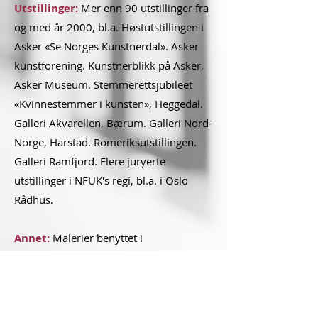
Utstillinger:
Mer enn 90 utstillinger fra
og med år 2000, bl.a. Høstutstillingen i
Asker «Se Norges Kunstnerdal». Asker
kunstforening. Kunstnerblikk på Asker,
Asker Museum. Stemmerettsjubileet
«Kvinnestemmer i kunsten», Heggedal.
Galleri Akvarellen, Bærum. Galleri Nord-
Norge, Harstad. Romeriksutstillingen.
Galleri Ramfjord. Flere juryerte
utstillinger i NFUK's regi, bl.a. i Oslo
Rådhus.
Annet:
Malerier benyttet i
brosjyremateriell for
Oslo kommune og for Sykehuset i
Telemark.