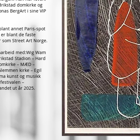
redrikstad domkirke og
onas BergArt i sine VIP
blant annet Paris-spot
 er blant de faste
ier som Street Art Norge.
amarbeid med:Wig Wam
rikstad Stadion – Hard
domkirke – MÆD –
lemmen kirke – Egil
oma kunst og musikk
efestivalen –
andet ut år 2025.