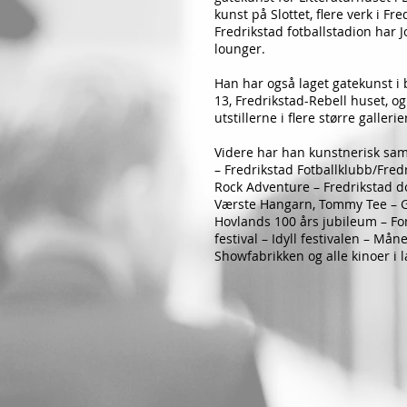
kunst på Slottet, flere verk i F
Fredrikstad fotballstadion har J
lounger.
Han har også laget gatekunst i 
13, Fredrikstad-Rebell huset, og
utstillerne i flere større galler
Videre har han kunstnerisk s
– Fredrikstad Fotballklubb/Fred
Rock Adventure – Fredrikstad 
Værste Hangarn, Tommy Tee – G
Hovlands 100 års jubileum – F
festival – Idyll festivalen – Mån
Showfabrikken og alle kinoer i l