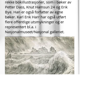
rekke bokillustrasjoner, som i bøker av
Petter Dass, Knut Hamsun 24 og Erik
Bye. Han er også forfatter av egne
bøker. Karl Erik Harr har også utført
flere offentlige utsmykninger og er
representert bl.a. i
Nasjonalmuseet/Nasjonal galleriet.