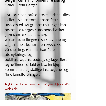
Bergen, Galleri Tyholmen Arendal og
Galleri Profil Bergen.
Fra 1995 har Jorfald drevet Hebbe Lilles
Galleri i Vollen som er hans faste
utsalgssted. Av gruppeutstillinger kan
nevnes Se Norges Kunstnerdal Asker
(1984, 85, 86, 87, 88, 89),
Østlandsutstillingen (1986, 87, 88) og
Unge norske kunstnere 1992, UKS
Vårutstilling. Han har hatt flere
utsmyknings- og
bokillustrasjonsoppdrag, og laget flere
tegnefilmer. Jorfald er bl.a innkjøpt
kommunale og statlige institusjoner og
flere kunstforeninger.
Trykk her for å komme til Øyvind Jorfald's
webside